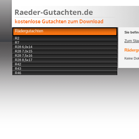
Rädergutachten
Sie befin
R2
Zum Star
R7
R28 6,0x14
Rädergu
R28 7,0x15
R28 7,5x16
Keine Dok
R28 8,5x17
R42
R43
R46