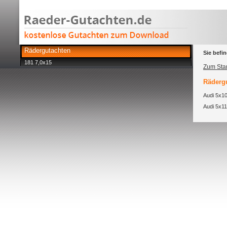
Rädergutachten
Sie befin
181 7,0x15
Zum Star
Rädergu
Audi 5x10
Audi 5x11