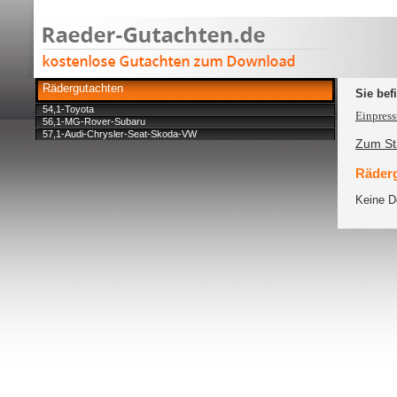
Rädergutachten
Sie bef
54,1-Toyota
Einpress
56,1-MG-Rover-Subaru
57,1-Audi-Chrysler-Seat-Skoda-VW
Zum Sta
Räderg
Keine D