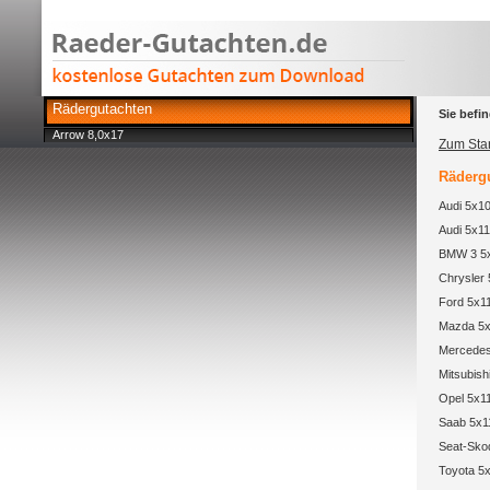
Rädergutachten
Sie befin
Arrow 8,0x17
Zum Star
Rädergu
Audi 5x10
Audi 5x11
BMW 3 5x
Chrysler 
Ford 5x11
Mazda 5x
Mercedes
Mitsubish
Opel 5x11
Saab 5x1
Seat-Sko
Toyota 5