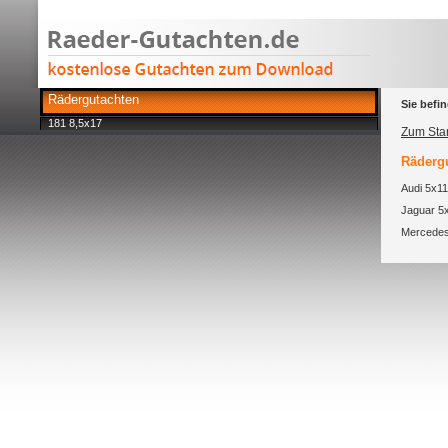
Rädergutachten
Sie befin
181 8,5x17
Zum Star
Rädergu
Audi 5x11
Jaguar 5
Mercedes