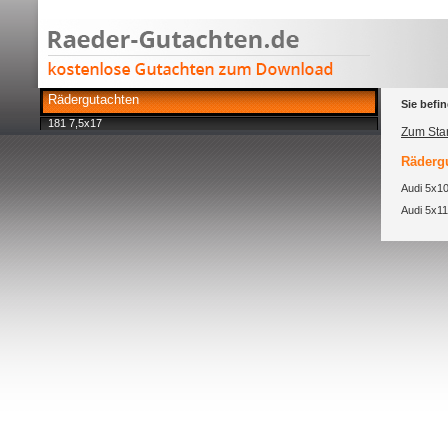
Rädergutachten
Sie befin
181 7,5x17
Zum Star
Rädergu
Audi 5x10
Audi 5x11